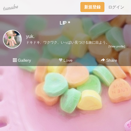
tuna.be
新規登録
ログイン
LIP＊
yuk.
ドキドキ、ワクワク、いっぱい見つける旅に出よう。
[View profile]
Gallery
Love
Share