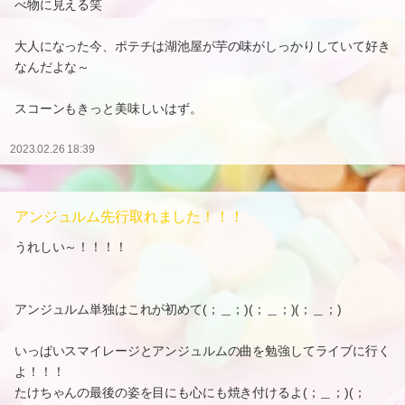
べ物に見える笑
大人になった今、ポテチは湖池屋が芋の味がしっかりしていて好き
なんだよな～
スコーンもきっと美味しいはず。
2023.02.26 18:39
アンジュルム先行取れました！！！
うれしい～！！！！
アンジュルム単独はこれが初めて(；＿；)(；＿；)(；＿；)
いっぱいスマイレージとアンジュルムの曲を勉強してライブに行く
よ！！！
たけちゃんの最後の姿を目にも心にも焼き付けるよ(；＿；)(；