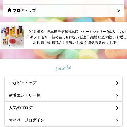
ブログトップ
【特別価格】日本橋 千疋屋総本店 フルートジェリー 9本入｜父の
日 ギフト ゼリー 詰め合わせお祝い 誕生日 結婚 出産 内祝い お返し
お礼 贈り物 贈答品 お見舞い お供え 御供 香典返し お中元
tuna.be
つなビィトップ
新着エントリ一覧
人気のブログ
マイページログイン