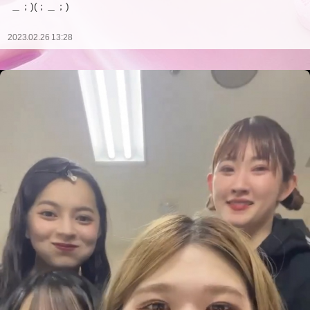
＿；)(；＿；)
2023.02.26 13:28