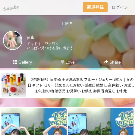
tuna.be
新規登録
ログイン
LIP＊
yuk.
ドキドキ、ワクワク、
いっぱい見つける旅に出よう。
Gallery
Love
Share
【特別価格】日本橋 千疋屋総本店 フルートジェリー 9本入｜父の
日 ギフト ゼリー 詰め合わせお祝い 誕生日 結婚 出産 内祝い お返し
お礼 贈り物 贈答品 お見舞い お供え 御供 香典返し お中元