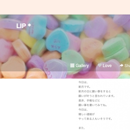
LIP＊
Gallery
Love
Sha