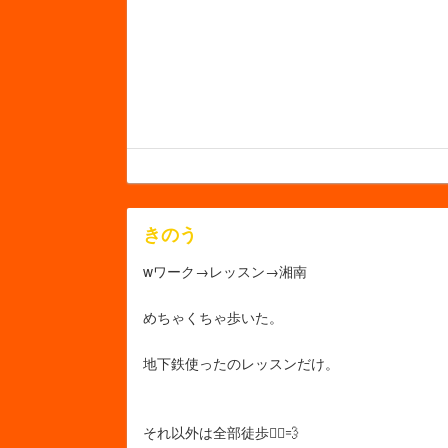
きのう
wワーク→レッスン→湘南
めちゃくちゃ歩いた。
地下鉄使ったのレッスンだけ。
それ以外は全部徒歩🏃‍♀️💨