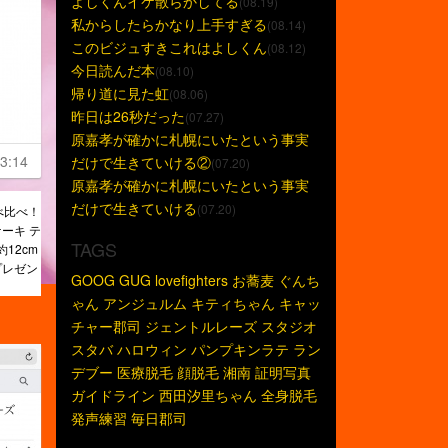
よしくんイケ散らかしてる
(08.19)
私からしたらかなり上手すぎる
(08.14)
このビジュすきこれはよしくん
(08.12)
今日読んだ本
(08.10)
帰り道に見た虹
(08.06)
昨日は26秒だった
(07.27)
原嘉孝が確かに札幌にいたという事実
3:14
だけで生きていける②
(07.20)
原嘉孝が確かに札幌にいたという事実
だけで生きていける
(07.20)
べ比べ！
ーキ テ
TAGS
12cm
プレゼン
GOOG
GUG
lovefighters
お蕎麦
ぐんち
ゃん
アンジュルム
キティちゃん
キャッ
チャー郡司
ジェントルレーズ
スタジオ
スタバ
ハロウィン
パンプキンラテ
ラン
デブー
医療脱毛
顔脱毛
湘南
証明写真
ガイドライン
西田汐里ちゃん
全身脱毛
発声練習
毎日郡司