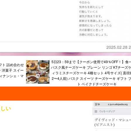
2025.02.28 2
5日23：59まで【クーポン使用で49％OFF！】食
フト 詰め合わせ
バスク風チーズケーキ プレーン リンゴ KTチーズケ
子 洋菓子 スイー
ィラミスチーズケーキ 4種セット 4号サイズ( 直径約
 フィナンシェ・マ
2〜4人前) バスク スイーツ チーズケーキ ギフト 
ト ベイクドチーズケーキ
らしい