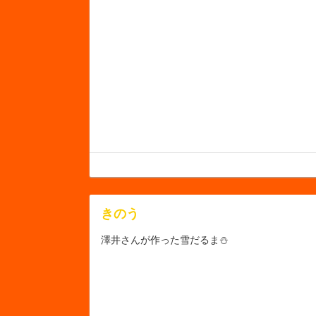
きのう
澤井さんが作った雪だるま⛄️