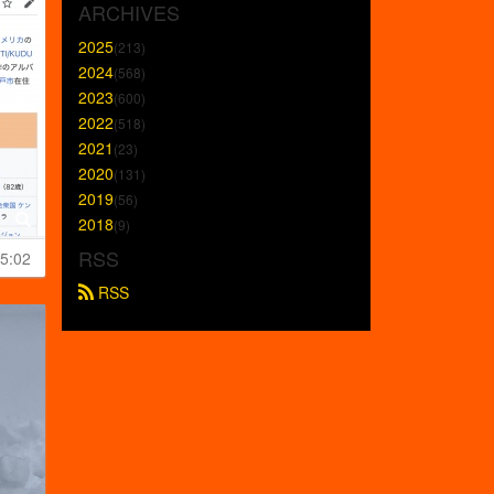
ARCHIVES
2025
(213)
2024
(568)
2023
(600)
2022
(518)
2021
(23)
2020
(131)
2019
(56)
2018
(9)
RSS
5:02
 RSS