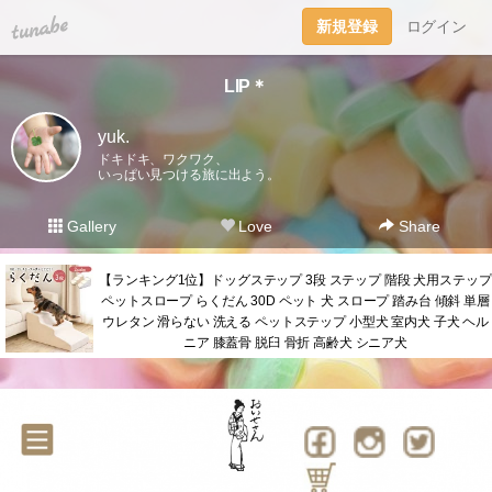
tuna.be
新規登録
ログイン
LIP＊
yuk.
ドキドキ、ワクワク、
いっぱい見つける旅に出よう。
Gallery
Love
Share
【ランキング1位】ドッグステップ 3段 ステップ 階段 犬用ステップ
ペットスロープ らくだん 30D ペット 犬 スロープ 踏み台 傾斜 単層
ウレタン 滑らない 洗える ペットステップ 小型犬 室内犬 子犬 ヘル
ニア 膝蓋骨 脱臼 骨折 高齢犬 シニア犬