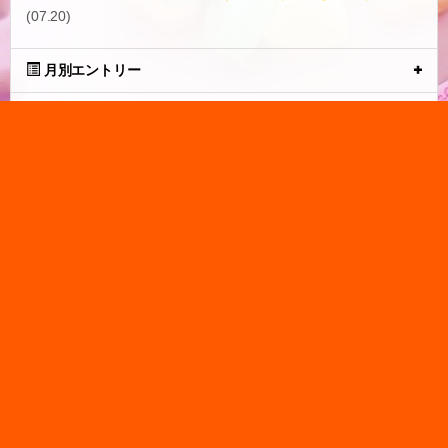
(07.20)
月別エントリー
タグ一覧
ブログトップ
【ランキング1位】ドッグステップ 3段 ステップ 階段 犬用ステップ
ペットスロープ らくだん 30D ペット 犬 スロープ 踏み台 傾斜 単層
ウレタン 滑らない 洗える ペットステップ 小型犬 室内犬 子犬 ヘル
ニア 膝蓋骨 脱臼 骨折 高齢犬 シニア犬
tuna.be
つなビィトップ