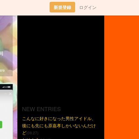
新規登録
ログイン
l]
re
NEW ENTRIES
こんなに好きになった男性アイドル、
後にも先にも原嘉孝しかいないんだけ
ど
(08.27)