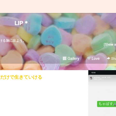
LIP＊
ける旅に出よう。
[Show al
Gallery
Love
Sha
実だけで生きていける