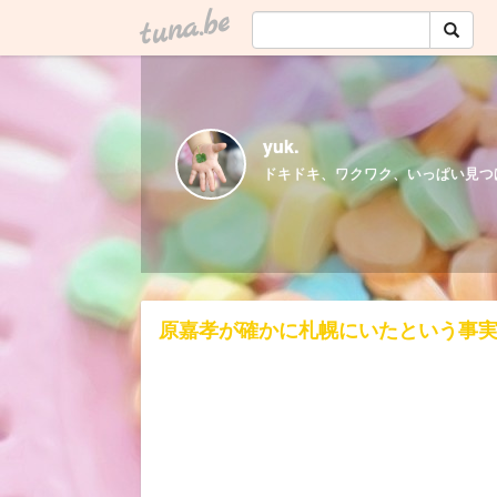
tuna.be
yuk.
ドキドキ、ワクワク、いっぱい見つ
原嘉孝が確かに札幌にいたという事