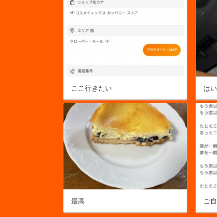
ここ行きたい
は
最高
ご