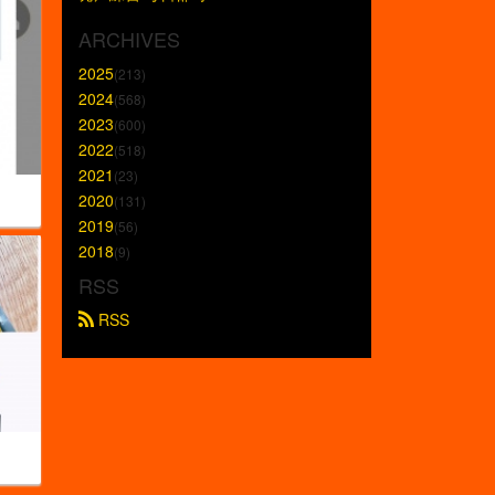
ARCHIVES
2025
(213)
2024
(568)
2023
(600)
2022
(518)
2021
(23)
2020
(131)
2019
(56)
2018
(9)
RSS
 RSS