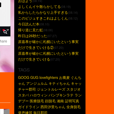
おはよう
(08.19)
よしくんイケ散らかしてる
(08.19)
私からしたらかなり上手すぎる
(08.14)
このビジュすきこれはよしくん
(08.12)
今日読んだ本
(08.10)
帰り道に見た虹
(08.06)
昨日は26秒だった
(07.27)
hare
原嘉孝が確かに札幌にいたという事実
だけで生きていける②
(07.20)
原嘉孝が確かに札幌にいたという事実
だけで生きていける
(07.20)
TAGS
GOOG
GUG
lovefighters
お蕎麦
ぐんち
ゃん
アンジュルム
キティちゃん
キャッ
チャー郡司
ジェントルレーズ
スタジオ
スタバ
ハロウィン
パンプキンラテ
ラン
デブー
医療脱毛
顔脱毛
湘南
証明写真
ガイドライン
西田汐里ちゃん
全身脱毛
発声練習
毎日郡司