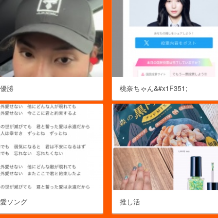
い優勝
桃奈ちゃん&#x1F351;
自愛ソング
推し活